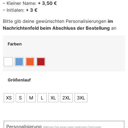
– Kleiner Name:
+ 3,50 €
– Initialen:
+ 3 €
Bitte gib deine gewünschten Personalisierungen
im
Nachrichtenfeld beim Abschluss der Bestellung
an
Farben
Größenlauf
XS
S
M
L
XL
2XL
3XL
Personalisierung
Wählen Sie eine oder mehrere Optionen